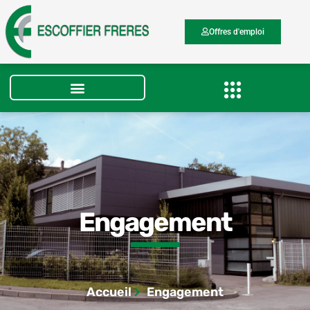
Aller
au
Offres d'emploi
contenu
Engagement
Accueil
Engagement