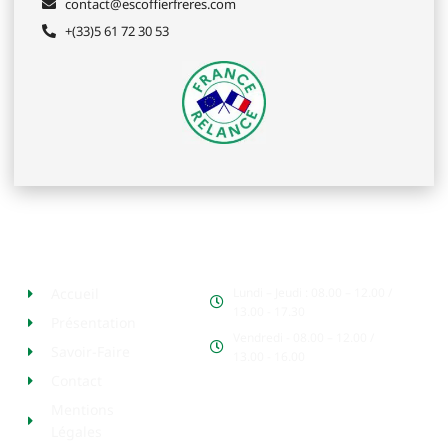
contact@escoffierfreres.com
+(33)5 61 72 30 53
Plan de site
Horaires d'ouvertures
Accueil
Lundi – Jeudi : 08.00 – 12.00 /
13.00 - 17.30
Présentation
Vendredi - 08.00 – 12.00 /
Savoir-Faire
13.00 - 16.00
Contact
Mentions
Légales