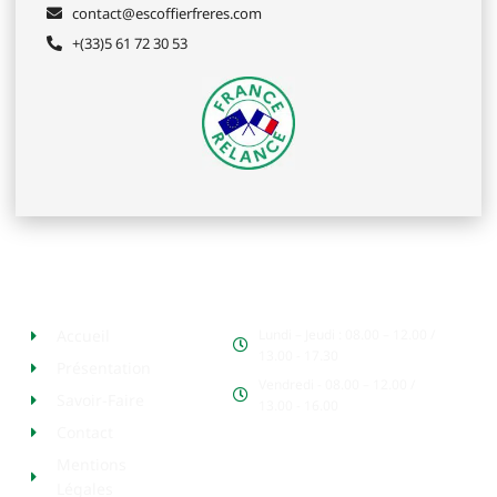
contact@escoffierfreres.com
+(33)5 61 72 30 53
Plan de site
Horaires d'ouvertures
Accueil
Lundi – Jeudi : 08.00 – 12.00 /
13.00 - 17.30
Présentation
Vendredi - 08.00 – 12.00 /
Savoir-Faire
13.00 - 16.00
Contact
Mentions
Légales