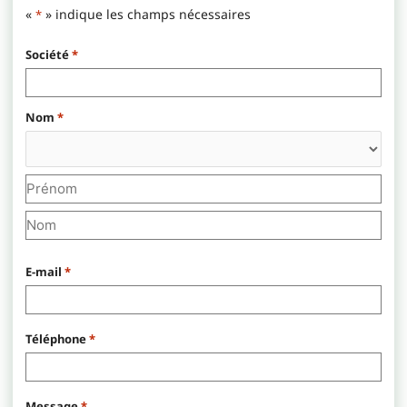
«
» indique les champs nécessaires
*
Société
*
Préfixe
Prénom
Nom
Nom
*
E-mail
*
Téléphone
*
Message
*