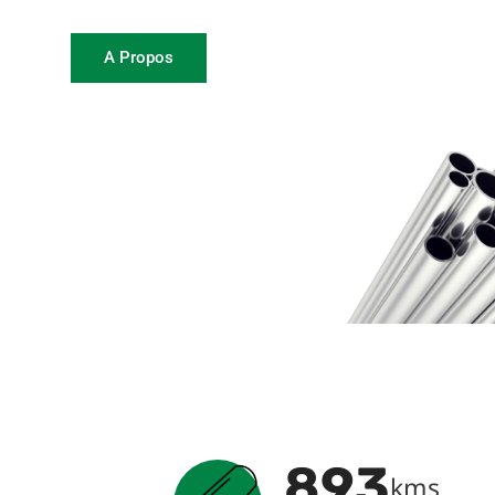
A Propos
900
kms