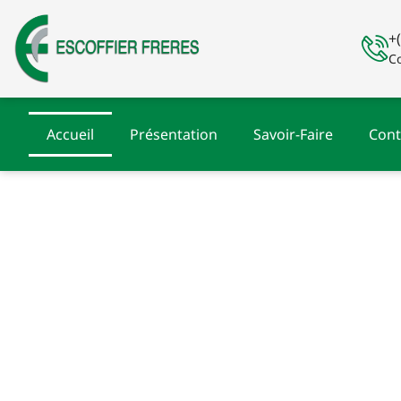
Aller
au
+
contenu
Co
Accueil
Présentation
Savoir-Faire
Cont
Fabr