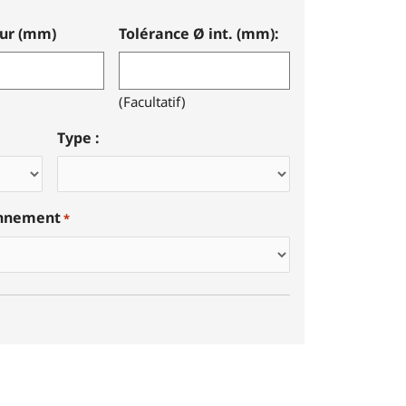
eur (mm)
Tolérance Ø int. (mm):
(Facultatif)
Type :
onnement
*