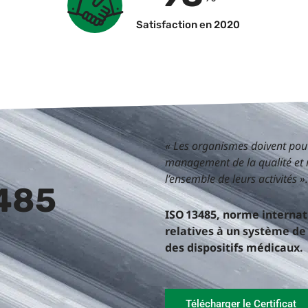
Satisfaction en 2020
« Les organismes doivent pouv
management de la qualité et 
l’ensemble de leurs activités ».
3485
ISO 13485, norme internat
relatives à un système d
des dispositifs médicaux.
Télécharger le Certificat