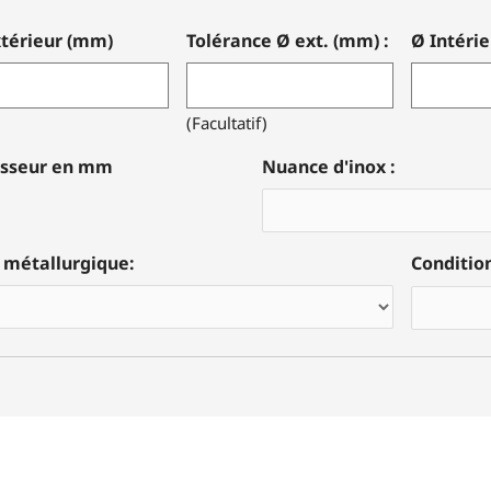
xtérieur (mm)
Tolérance Ø ext. (mm) :
Ø Intéri
(Facultatif)
isseur en mm
Nuance d'inox :
 métallurgique:
Conditi