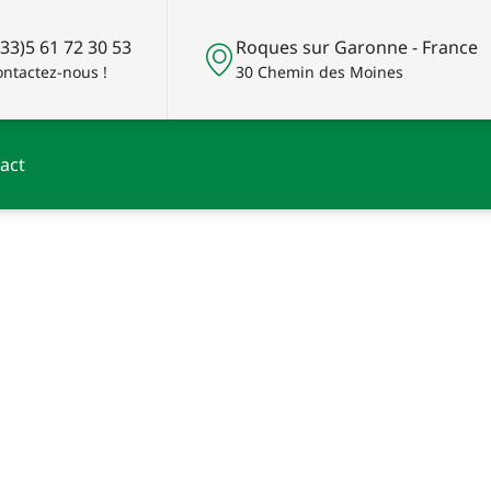
(33)5 61 72 30 53
Roques sur Garonne - France
ntactez-nous !
30 Chemin des Moines
act
ication et Étirage
de tubes inox