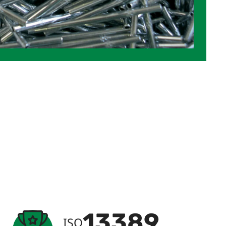
13485
ISO