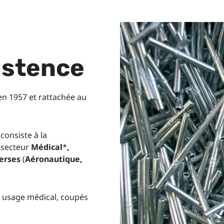
xistence
 en 1957 et rattachée au
consiste à la
 secteur
Médical
*
,
verses
(
Aéronautique,
à usage médical, coupés